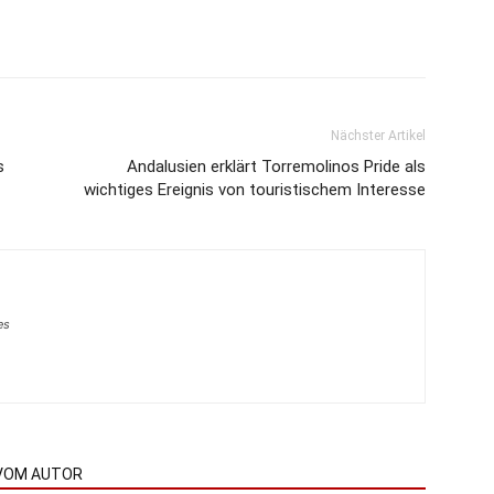
Nächster Artikel
s
Andalusien erklärt Torremolinos Pride als
wichtiges Ereignis von touristischem Interesse
es
VOM AUTOR