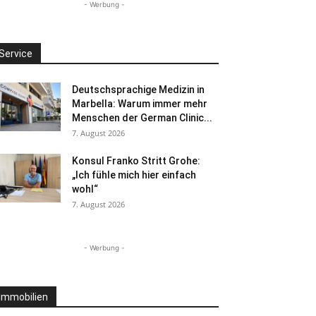
- Werbung -
Service
Deutschsprachige Medizin in
Marbella: Warum immer mehr
Menschen der German Clinic...
7. August 2026
Konsul Franko Stritt Grohe:
„Ich fühle mich hier einfach
wohl“
7. August 2026
- Werbung -
Immobilien