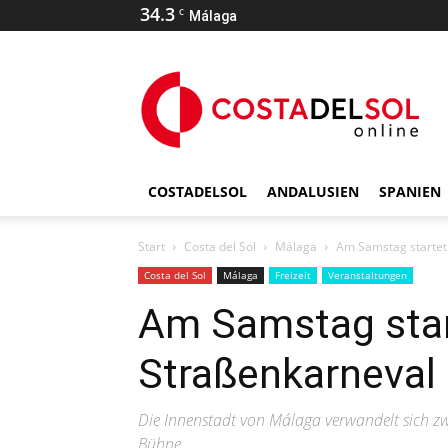
34.3
C
Málaga
COSTADELSOL
ANDALUSIEN
SPANIEN
Start
Costa del Sol
Málaga
Am Samstag startet
Costa del Sol
Málaga
Freizeit
Veranstaltungen
Am Samstag star
Straßenkarneval
Die Innenstadt von Málaga verwandelt sich zw
Bühne.