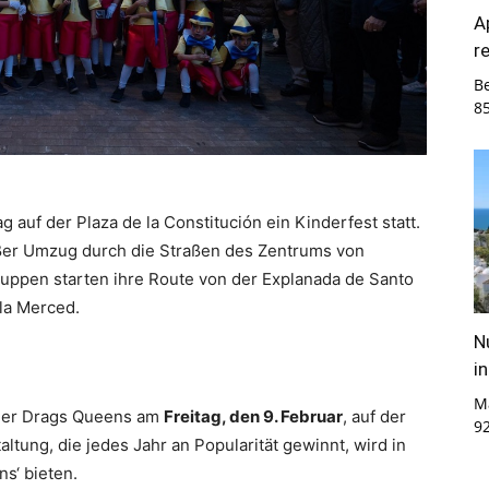
A
r
B
8
ag auf der Plaza de la Constitución ein Kinderfest statt.
ßer Umzug durch die Straßen des Zentrums von
uppen starten ihre Route von der Explanada de Santo
la Merced.
N
i
M
 der Drags Queens am
Freitag, den 9. Februar
, auf der
9
altung, die jedes Jahr an Popularität gewinnt, wird in
s‘ bieten.