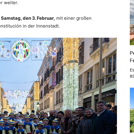
r weiter.
m
Samstag, den 3. Februar,
mit einer großen
stitución in der Innenstadt.
P
F
E
8