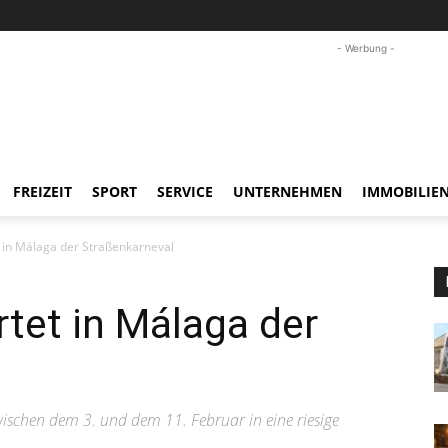
- Werbung -
FREIZEIT
SPORT
SERVICE
UNTERNEHMEN
IMMOBILIE
 in Málaga der Straßenkarneval
tet in Málaga der
ischen dem 3. und dem 11. Februar in eine riesige