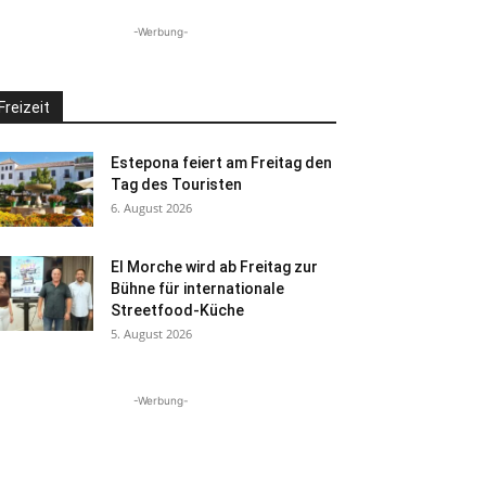
-Werbung-
Freizeit
Estepona feiert am Freitag den
Tag des Touristen
6. August 2026
El Morche wird ab Freitag zur
Bühne für internationale
Streetfood-Küche
5. August 2026
-Werbung-