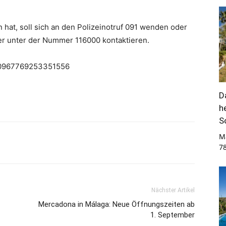
hat, soll sich an den Polizeinotruf 091 wenden oder
der unter der Nummer 116000 kontaktieren.
1960967769253351556
D
h
S
M
7
Nächster Artikel
Mercadona in Málaga: Neue Öffnungszeiten ab
1. September