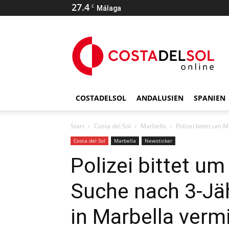
27.4
C
Málaga
COSTADELSOL
ANDALUSIEN
SPANIEN
Start
Costa del Sol
Marbella
Polizei bittet um M
Costa del Sol
Marbella
Newsticker
Polizei bittet um
Suche nach 3-Jäh
in Marbella verm