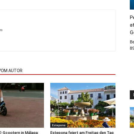
P
a
es
G
B
8
VOM AUTOR
Estepona
 E-Scootern in Málaga:
Estepona feiert am Freitag den Tag