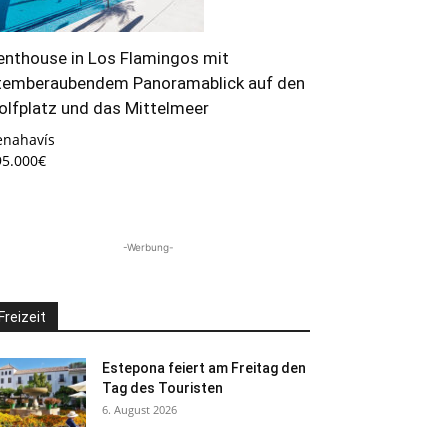
enthouse in Los Flamingos mit
temberaubendem Panoramablick auf den
olfplatz und das Mittelmeer
enahavís
95.000€
-Werbung-
Freizeit
Estepona feiert am Freitag den
Tag des Touristen
6. August 2026