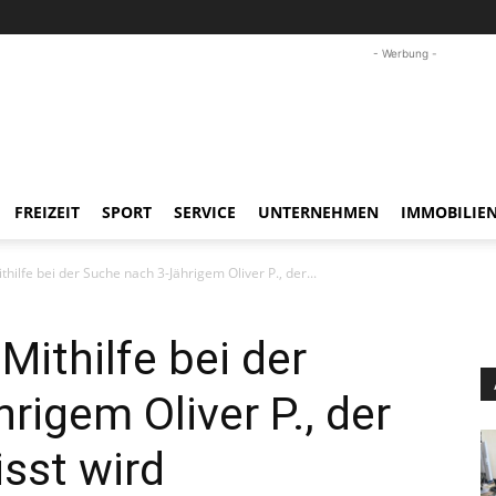
- Werbung -
FREIZEIT
SPORT
SERVICE
UNTERNEHMEN
IMMOBILIE
ithilfe bei der Suche nach 3-Jährigem Oliver P., der...
 Mithilfe bei der
rigem Oliver P., der
isst wird