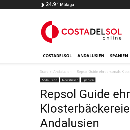
24.9
C
Málaga
COSTADELSOL
ANDALUSIEN
SPANIEN
Start
Andalusien
Repsol Guide ehrt erstmals Klos
Andalusien
Newsticker
Spanien
Repsol Guide ehr
Klosterbäckereie
Andalusien