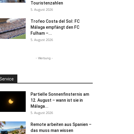
Touristenzahlen
5. August 2026
Trofeo Costa del Sol: FC
Málaga empfängt den FC
Fulham –...
5. August 2026
- Werbung -
Service
Partielle Sonnenfinsternis am
12. August – wann ist sie in
Málaga...
5. August 2026
Remote arbeiten aus Spanien –
das muss man wissen