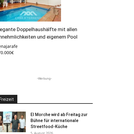
legante Doppelhaushälfte mit allen
nnehmlichkeiten und eigenem Pool
enajarafe
70.000€
-Werbung-
Freizeit
El Morche wird ab Freitag zur
Bühne für internationale
Streetfood-Küche
5. August 2026