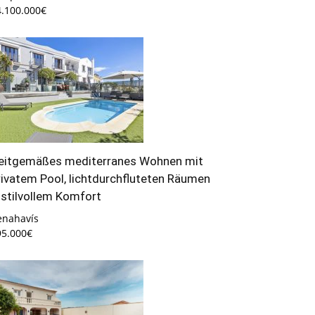
4.100.000€
eitgemäßes mediterranes Wohnen mit
rivatem Pool, lichtdurchfluteten Räumen
 stilvollem Komfort
enahavís
95.000€