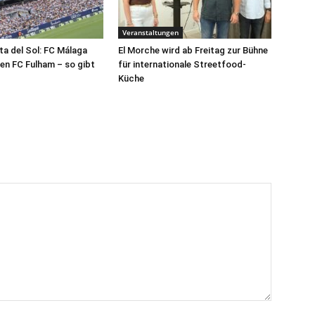
Veranstaltungen
a del Sol: FC Málaga
El Morche wird ab Freitag zur Bühne
n FC Fulham – so gibt
für internationale Streetfood-
Küche