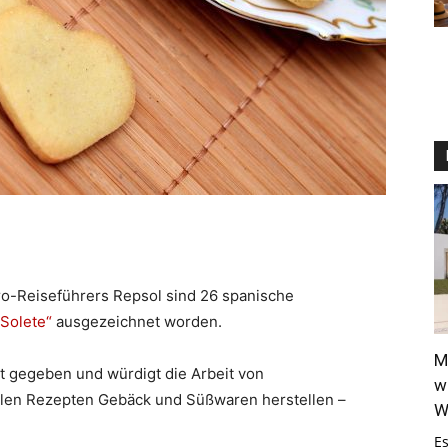
ro-Reiseführers Repsol sind 26 spanische
„Solete“
ausgezeichnet worden.
M
 gegeben und würdigt die Arbeit von
w
llen Rezepten Gebäck und Süßwaren herstellen –
W
E