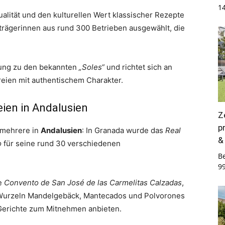
1
alität und den kulturellen Wert klassischer Rezepte
trägerinnen aus rund 300 Betrieben ausgewählt, die
nzung zu den bekannten
„Soles“
und richtet sich an
reien mit authentischem Charakter.
ien in Andalusien
Z
p
 mehrere in
Andalusien
: In Granada wurde das
Real
&
o
für seine rund 30 verschiedenen
B
9
ne
Convento de San José de las Carmelitas Calzadas
,
 Wurzeln Mandelgebäck, Mantecados und Polvorones
 Gerichte zum Mitnehmen anbieten.