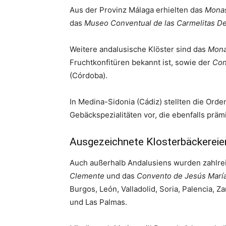
Aus der Provinz Málaga erhielten das
Monas
das
Museo Conventual de las Carmelitas D
Weitere andalusische Klöster sind das
Mona
Fruchtkonfitüren bekannt ist, sowie der
Con
(Córdoba).
In Medina-Sidonia (Cádiz) stellten die Orden
Gebäckspezialitäten vor, die ebenfalls präm
Ausgezeichnete Klosterbäckereien
Auch außerhalb Andalusiens wurden zahlrei
Clemente
und das
Convento de Jesús María
Burgos, León, Valladolid, Soria, Palencia, Z
und Las Palmas.