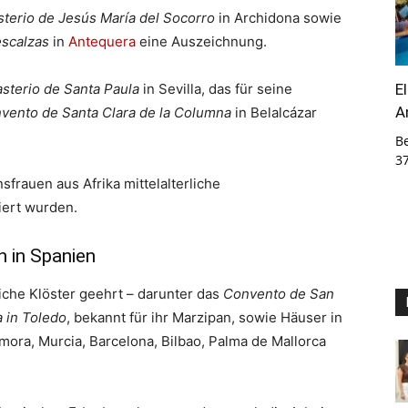
terio de Jesús María del Socorro
in Archidona sowie
escalzas
in
Antequera
eine Auszeichnung.
E
sterio de Santa Paula
in Sevilla, das für seine
A
vento de Santa Clara de la Columna
in Belalcázar
B
3
sfrauen aus Afrika mittelalterliche
iert wurden.
 in Spanien
che Klöster geehrt – darunter das
Convento de San
 in Toledo
, bekannt für ihr Marzipan, sowie Häuser in
amora, Murcia, Barcelona, Bilbao, Palma de Mallorca