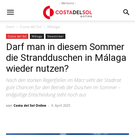
- Werbung -
Start
Costa del Sol
Málaga
Costa del Sol
Málaga
Newsticker
Darf man in diesem Sommer
die Strandduschen in Málaga
wieder nutzen?
Nach den starken Regenfällen im März sieht der Stadtrat
gute Chancen für den Betrieb der Duschen im Sommer –
endgültige Entscheidung steht noch aus
von
Costa del Sol Online
-
9. April 2025