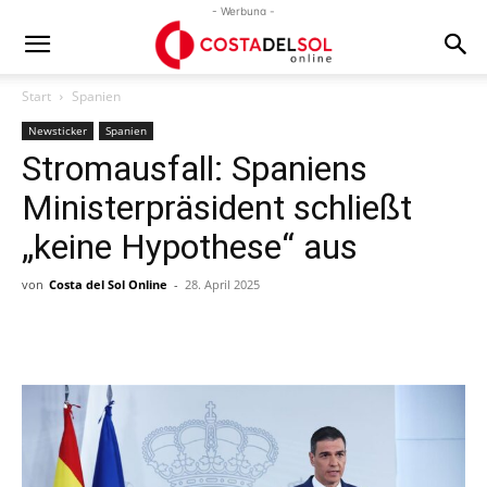
- Werbung -
Start
Spanien
Newsticker
Spanien
Stromausfall: Spaniens
Ministerpräsident schließt
„keine Hypothese“ aus
von
Costa del Sol Online
-
28. April 2025