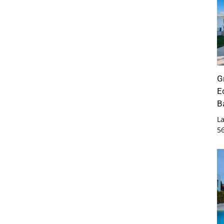
G
E
B
La
5