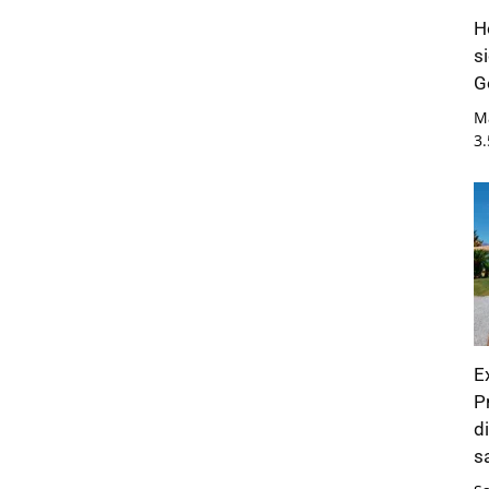
H
s
G
M
3
E
P
d
s