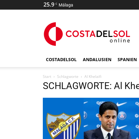
25.9
C
Málaga
COSTADELSOL
ANDALUSIEN
SPANIEN
Start
Schlagworte
Al Khelaifi
SCHLAGWORTE: Al Khel