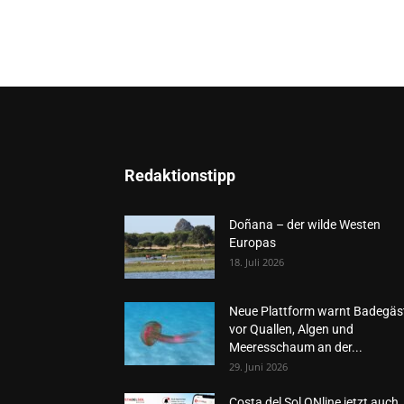
Redaktionstipp
Doñana – der wilde Westen
Europas
18. Juli 2026
Neue Plattform warnt Badegäs
vor Quallen, Algen und
Meeresschaum an der...
29. Juni 2026
Costa del Sol ONline jetzt auch