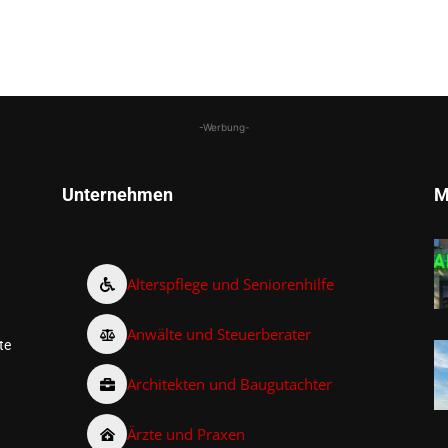
-Werbung-
Unternehmen
M
Alterspflege und Seniorenhilfe
Anwälte und Steuerberater
te
Architekten und Baugutachter
Ärzte und Praxen