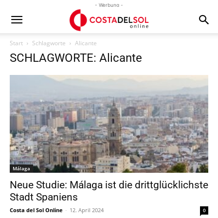
- Werbung -
Start
Schlagworte
Alicante
SCHLAGWORTE: Alicante
Málaga
Neue Studie: Málaga ist die drittglücklichste
Stadt Spaniens
Costa del Sol Online
-
12. April 2024
0