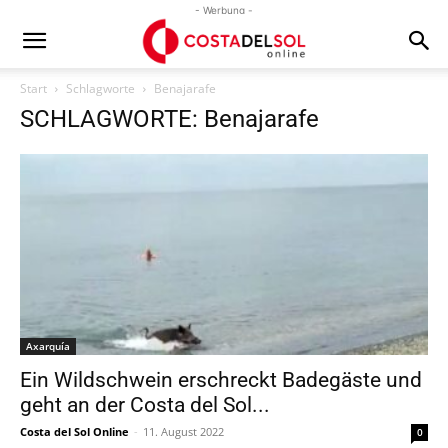
- Werbung -
Start
Schlagworte
Benajarafe
SCHLAGWORTE: Benajarafe
Axarquía
Ein Wildschwein erschreckt Badegäste und
geht an der Costa del Sol...
Costa del Sol Online
-
11. August 2022
0