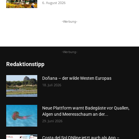
6. August 2026
-Werbung-
-Werbung-
Redaktionstipp
Doñana – der wilde Westen Europas
18. Juli 2026
Neue Plattform warnt Badegäste vor Quallen,
Algen und Meeresschaum an der...
29. Juni 2026
Costa del Sol ONline jetzt auch als App –