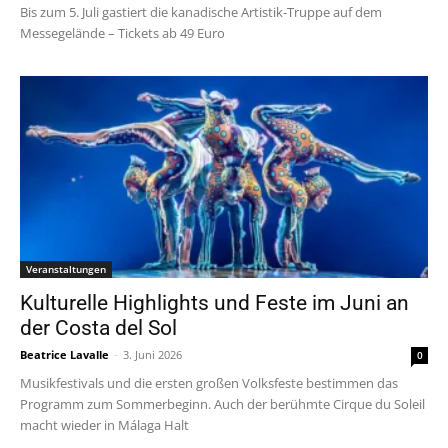
Bis zum 5. Juli gastiert die kanadische Artistik-Truppe auf dem
Messegelände – Tickets ab 49 Euro
Veranstaltungen
Kulturelle Highlights und Feste im Juni an
der Costa del Sol
Beatrice Lavalle
-
3. Juni 2026
0
Musikfestivals und die ersten großen Volksfeste bestimmen das
Programm zum Sommerbeginn. Auch der berühmte Cirque du Soleil
macht wieder in Málaga Halt