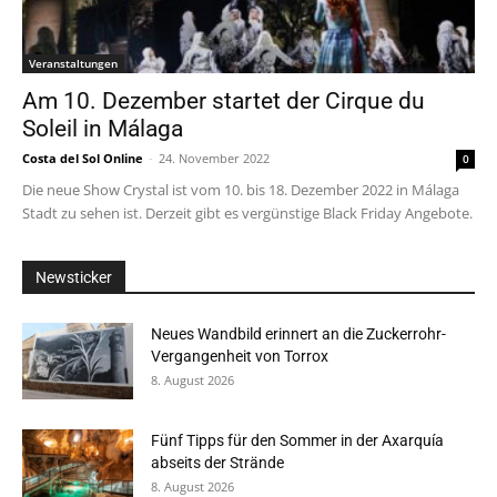
Veranstaltungen
Am 10. Dezember startet der Cirque du
Soleil in Málaga
Costa del Sol Online
-
24. November 2022
0
Die neue Show Crystal ist vom 10. bis 18. Dezember 2022 in Málaga
Stadt zu sehen ist. Derzeit gibt es vergünstige Black Friday Angebote.
Newsticker
Neues Wandbild erinnert an die Zuckerrohr-
Vergangenheit von Torrox
8. August 2026
Fünf Tipps für den Sommer in der Axarquía
abseits der Strände
8. August 2026