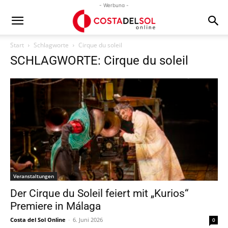
- Werbung -
Start
Schlagworte
Cirque du soleil
SCHLAGWORTE: Cirque du soleil
Veranstaltungen
Der Cirque du Soleil feiert mit „Kurios“
Premiere in Málaga
Costa del Sol Online
-
6. Juni 2026
0