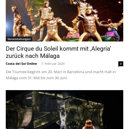
Veranstaltungen
Der Cirque du Soleil kommt mit ‚Alegría‘
zurück nach Málaga
Costa del Sol Online
-
7. Februar 2024
0
Die Tournee beginnt am 20. März in Barcelona und macht Halt in
Málaga vom 31. Mai bis zum 30. Juni.