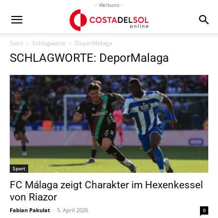
- Werbung -
Start
Schlagworte
DeporMalaga
SCHLAGWORTE: DeporMalaga
Sport
FC Málaga zeigt Charakter im Hexenkessel
von Riazor
Fabian Pakulat
-
5. April 2026
0