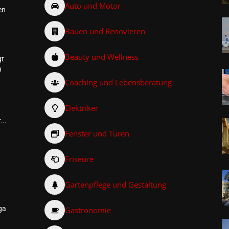
Auto und Motor
en
Bauen und Renovieren
Beauty und Wellness
gt
n
Coaching und Lebensberatung
Elektriker
...
Fenster und Türen
Friseure
–
Gartenpflege und Gestaltung
ga
Gastronomie