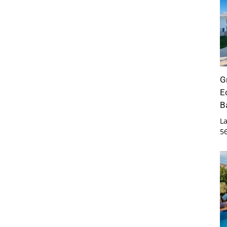
G
E
B
La
5