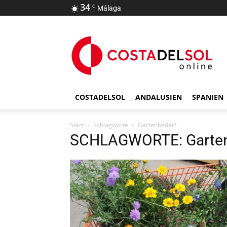
34
C
Málaga
COSTADELSOL
ANDALUSIEN
SPANIEN
Start
Schlagworte
Gartenbedarf
SCHLAGWORTE: Garten