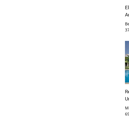
E
A
B
3
R
U
M
6