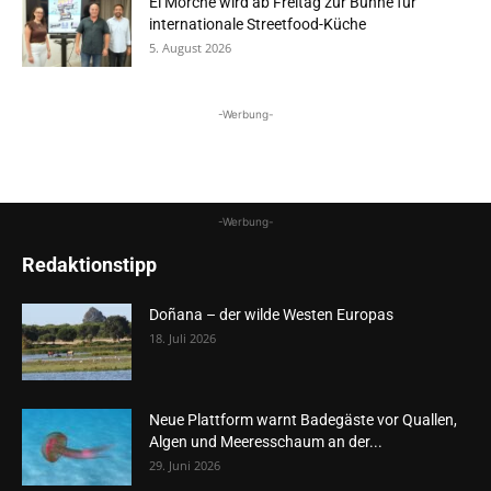
El Morche wird ab Freitag zur Bühne für
internationale Streetfood-Küche
5. August 2026
-Werbung-
-Werbung-
Redaktionstipp
Doñana – der wilde Westen Europas
18. Juli 2026
Neue Plattform warnt Badegäste vor Quallen,
Algen und Meeresschaum an der...
29. Juni 2026