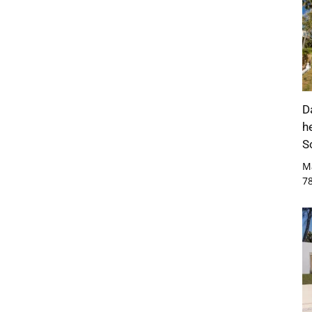
D
h
S
M
7