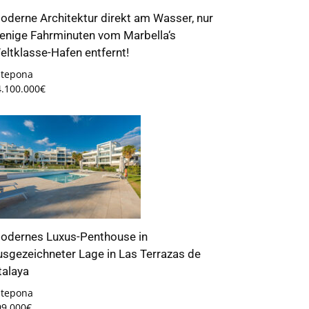
oderne Architektur direkt am Wasser, nur
enige Fahrminuten vom Marbella‘s
eltklasse-Hafen entfernt!
stepona
4.100.000€
odernes Luxus-Penthouse in
usgezeichneter Lage in Las Terrazas de
talaya
stepona
99.000€