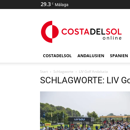
29.3
C
Málaga
COSTADELSOL
ANDALUSIEN
SPANIEN
Start
Schlagworte
LIV Golf Andalucia
SCHLAGWORTE: LIV Gol