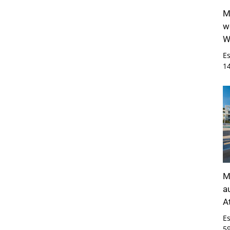
M
w
W
E
1
M
a
A
E
5