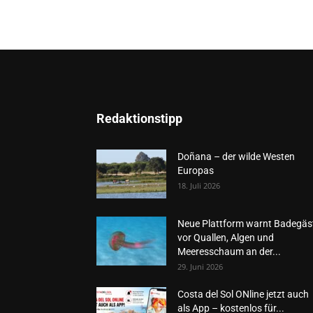
Redaktionstipp
Doñana – der wilde Westen
Europas
18. Juli 2026
Neue Plattform warnt Badegäs
vor Quallen, Algen und
Meeresschaum an der...
29. Juni 2026
Costa del Sol ONline jetzt auch
als App – kostenlos für...