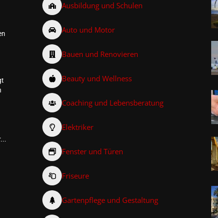
Ausbildung und Schulen
Auto und Motor
en
Bauen und Renovieren
Beauty und Wellness
gt
n
Coaching und Lebensberatung
Elektriker
...
Fenster und Türen
Friseure
–
Gartenpflege und Gestaltung