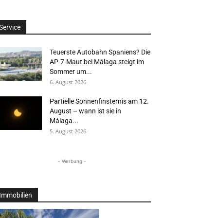
Service
Teuerste Autobahn Spaniens? Die
AP-7-Maut bei Málaga steigt im
Sommer um...
6. August 2026
Partielle Sonnenfinsternis am 12.
August – wann ist sie in
Málaga...
5. August 2026
- Werbung -
Immobilien