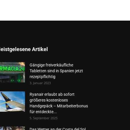
eistgelesene Artikel
Gängige freiverkäufliche
Tabletten sind in Spanien jetzt
rezeptpflichtig
3. Januar 2023
Ryanair erlaubt ab sofort
größeres kostenloses
Handgepäck – Mitarbeiterbonus
für entdeckte...
5. September 2025
Das Wetter an der Costa del Sol