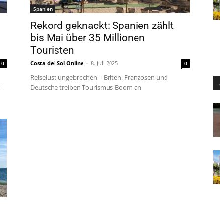
Spanien
Rekord geknackt: Spanien zählt
bis Mai über 35 Millionen
Touristen
Costa del Sol Online
-
8. Juli 2025
0
0
Reiselust ungebrochen – Briten, Franzosen und
d
Deutsche treiben Tourismus-Boom an