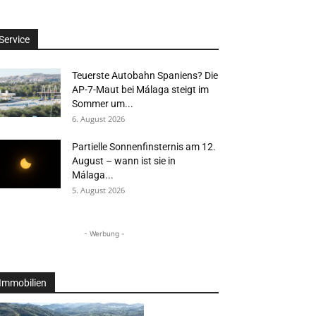
Service
Teuerste Autobahn Spaniens? Die
AP-7-Maut bei Málaga steigt im
Sommer um...
6. August 2026
Partielle Sonnenfinsternis am 12.
August – wann ist sie in
Málaga...
5. August 2026
- Werbung -
Immobilien