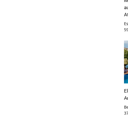
M
a
A
E
5
E
A
B
3