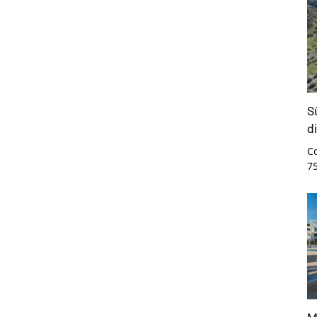
S
d
C
7