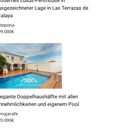
odernes Luxus-Penthouse in
usgezeichneter Lage in Las Terrazas de
talaya
stepona
99.000€
legante Doppelhaushälfte mit allen
nnehmlichkeiten und eigenem Pool
enajarafe
70.000€