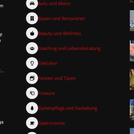
Auto und Motor
en
Bauen und Renovieren
Beauty und Wellness
gt
n
Coaching und Lebensberatung
Elektriker
...
Fenster und Türen
Friseure
–
Gartenpflege und Gestaltung
ga
Gastronomie