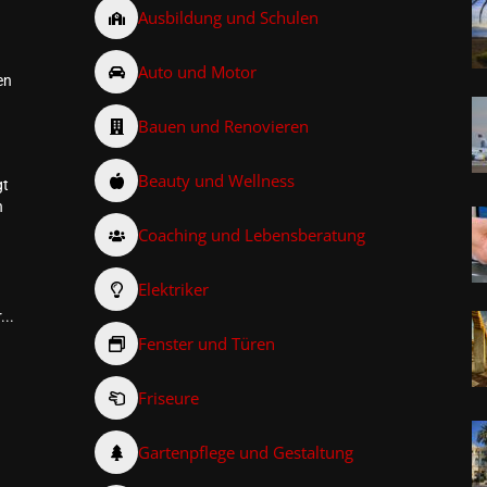
Ausbildung und Schulen
Auto und Motor
en
Bauen und Renovieren
Beauty und Wellness
gt
n
Coaching und Lebensberatung
Elektriker
...
Fenster und Türen
Friseure
–
Gartenpflege und Gestaltung