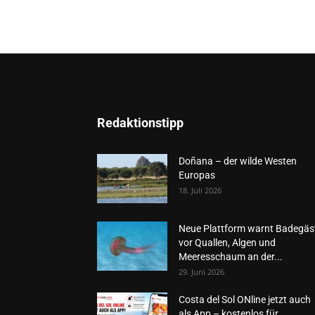
Redaktionstipp
Doñana – der wilde Westen
Europas
18. Juli 2026
Neue Plattform warnt Badegäs
vor Quallen, Algen und
Meeresschaum an der...
29. Juni 2026
Costa del Sol ONline jetzt auch
als App – kostenlos für...