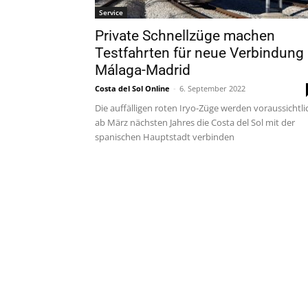
Service
Private Schnellzüge machen
Testfahrten für neue Verbindung
Málaga-Madrid
Costa del Sol Online
-
6. September 2022
Die auffälligen roten Iryo-Züge werden voraussichtli
ab März nächsten Jahres die Costa del Sol mit der
spanischen Hauptstadt verbinden