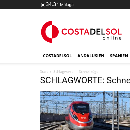
34.3
C
Málaga
COSTADELSOL
ANDALUSIEN
SPANIEN
Start
Schlagworte
Schnellzüge
SCHLAGWORTE: Schne