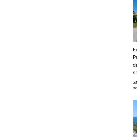
E
P
d
s
S
7