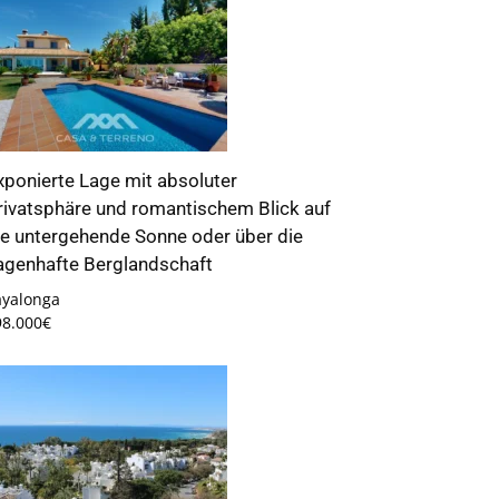
xponierte Lage mit absoluter
rivatsphäre und romantischem Blick auf
ie untergehende Sonne oder über die
agenhafte Berglandschaft
ayalonga
98.000€