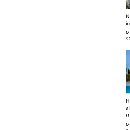
N
i
M
9
H
s
G
M