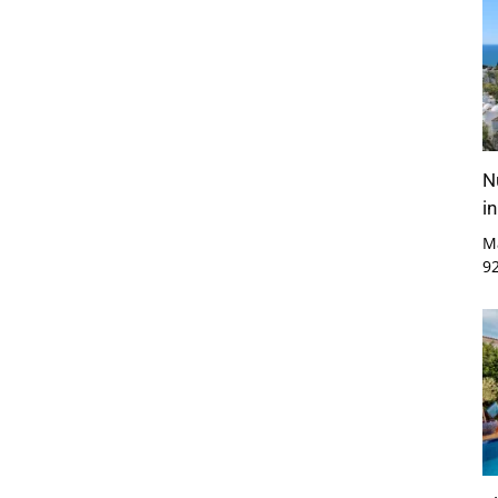
N
i
M
9