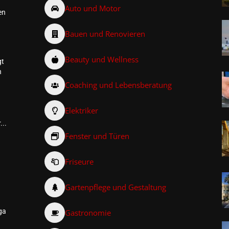
Auto und Motor
en
Bauen und Renovieren
Beauty und Wellness
gt
n
Coaching und Lebensberatung
Elektriker
...
Fenster und Türen
Friseure
–
Gartenpflege und Gestaltung
ga
Gastronomie