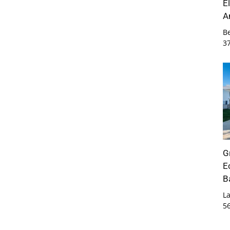
E
A
B
3
G
E
B
La
5