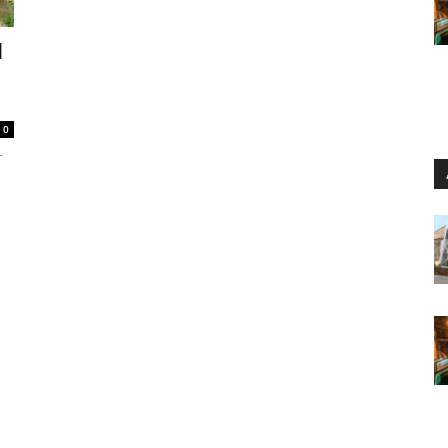
d
0
r