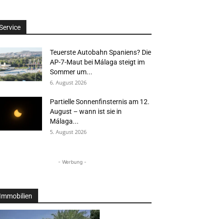
Service
Teuerste Autobahn Spaniens? Die
AP-7-Maut bei Málaga steigt im
Sommer um...
6. August 2026
Partielle Sonnenfinsternis am 12.
August – wann ist sie in
Málaga...
5. August 2026
- Werbung -
Immobilien