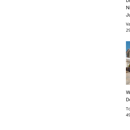
D
N
J
Va
2
W
D
T
4