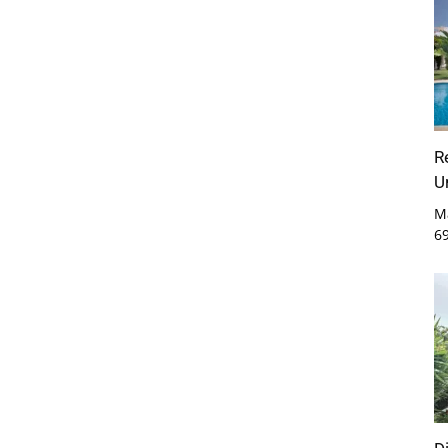
R
U
M
6