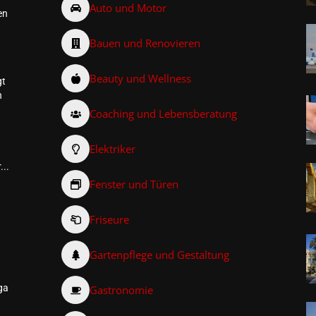
Auto und Motor
en
Bauen und Renovieren
Beauty und Wellness
gt
n
Coaching und Lebensberatung
Elektriker
...
Fenster und Türen
Friseure
–
Gartenpflege und Gestaltung
ga
Gastronomie