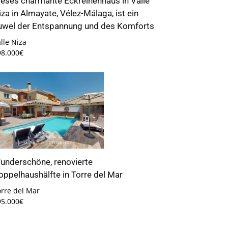
ieses charmante Eckreihenhaus in Valle
iza in Almayate, Vélez-Málaga, ist ein
uwel der Entspannung und des Komforts
lle Niza
98.000€
underschöne, renovierte
oppelhaushälfte in Torre del Mar
orre del Mar
95.000€