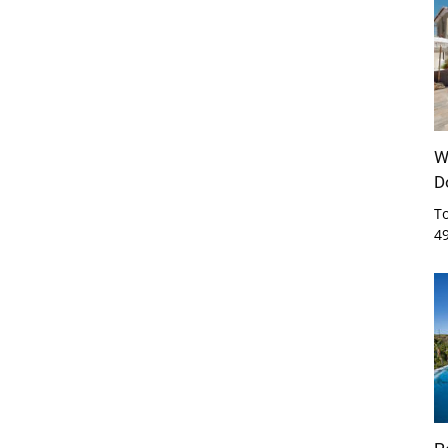
W
D
T
4