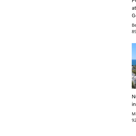
P
a
G
B
8
N
i
M
9