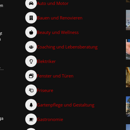
Auto und Motor
en
Bauen und Renovieren
Beauty und Wellness
gt
n
Coaching und Lebensberatung
Elektriker
...
Fenster und Türen
Friseure
–
Gartenpflege und Gestaltung
ga
Gastronomie