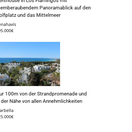
enthouse in Los Flamingos mit
temberaubendem Panoramablick auf den
olfplatz und das Mittelmeer
enahavís
95.000€
ur 100m von der Strandpromenade und
n der Nähe von allen Annehmlichkeiten
arbella
25.000€