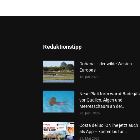
Redaktionstipp
Doñana – der wilde Westen
Europas
18. Juli 2026
Neue Plattform warnt Badegäs
vor Quallen, Algen und
Meeresschaum an der...
29. Juni 2026
Costa del Sol ONline jetzt auch
als App – kostenlos für...
31. Mai 2026