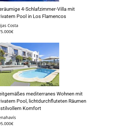
eräumige 4-Schlafzimmer-Villa mit
rivatem Pool in Los Flamencos
jas Costa
75.000€
eitgemäßes mediterranes Wohnen mit
rivatem Pool, lichtdurchfluteten Räumen
 stilvollem Komfort
enahavís
95.000€