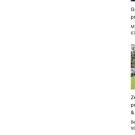
G
p
Mi
6
Z
p
&
B
9