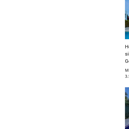
H
s
G
M
3