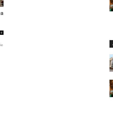
ga
0
ie