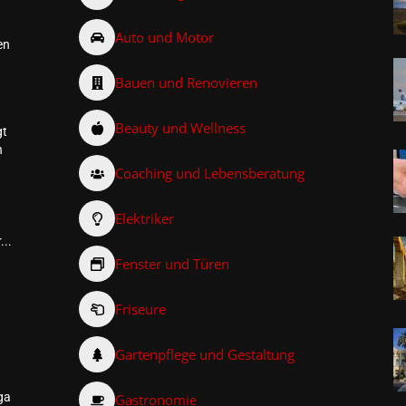
Auto und Motor
en
Bauen und Renovieren
Beauty und Wellness
gt
n
Coaching und Lebensberatung
Elektriker
...
Fenster und Türen
Friseure
–
Gartenpflege und Gestaltung
ga
Gastronomie