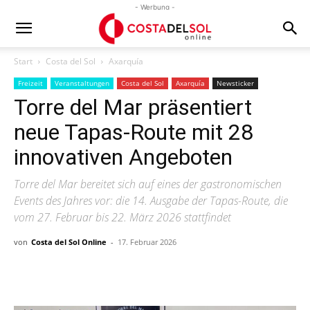
- Werbung -
Start
Costa del Sol
Axarquía
Freizeit
Veranstaltungen
Costa del Sol
Axarquía
Newsticker
Torre del Mar präsentiert
neue Tapas-Route mit 28
innovativen Angeboten
Torre del Mar bereitet sich auf eines der gastronomischen
Events des Jahres vor: die 14. Ausgabe der Tapas-Route, die
vom 27. Februar bis 22. März 2026 stattfindet
von
Costa del Sol Online
-
17. Februar 2026