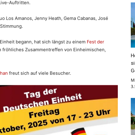
ve-Auftritten.
Duo Los Amanos, Jenny Heath, Gema Cabanas, José
e Stimmung.
Einheit begann, hat sich längst zu einem
Fest der
in fröhliches Zusammentreffen von Einheimischen,
H
s
G
phan
freut sich auf viele Besucher.
M
3