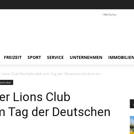
- Werbung -
FREIZEIT
SPORT
SERVICE
UNTERNEHMEN
IMMOBILIE
 Lions Club Marbella lädt zum Tag der Deutschen Einheit ein
wsticker
er Lions Club
um Tag der Deutschen