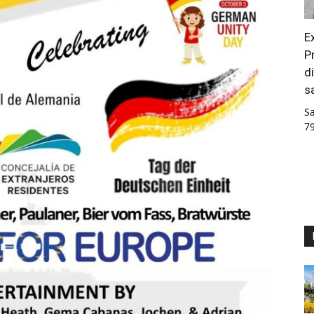
E
P
d
s
S
7