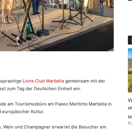
chsprachige
Lions Club Marbella
gemeinsam mit der
Fest zum Tag der Deutschen Einheit ein.
V
nde am Tourismusbüro am Paseo Marítimo Marbella in
u
 europäischer Kultur.
M
1
s, Wein und Champagner erwartet die Besucher ein