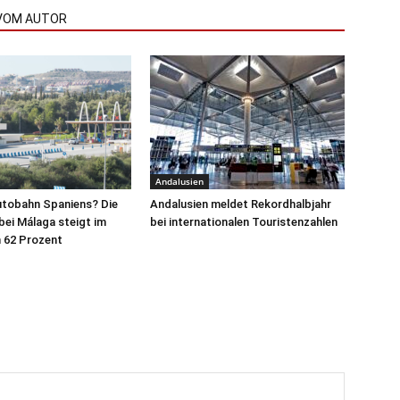
VOM AUTOR
Andalusien
utobahn Spaniens? Die
Andalusien meldet Rekordhalbjahr
ei Málaga steigt im
bei internationalen Touristenzahlen
62 Prozent