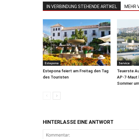
IN VERBINDUNG STEHENDE ARTIKEL
MEHR 
Estepona
Service
Estepona feiert am Freitag den Tag
Teuerste A
des Touristen
AP-7-Maut b
Sommer um 
HINTERLASSE EINE ANTWORT