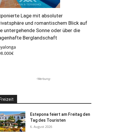
xponierte Lage mit absoluter
rivatsphäre und romantischem Blick auf
ie untergehende Sonne oder über die
agenhafte Berglandschaft
ayalonga
98.000€
-Werbung-
Freizeit
Estepona feiert am Freitag den
Tag des Touristen
6. August 2026