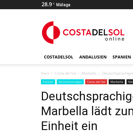
28.9
C
Málaga
COSTADELSOL
ANDALUSIEN
SPANIEN
Start
Costa del Sol
Marbella
Deutschsprachiger
Freizeit
Veranstaltungen
Costa del Sol
Marbella
Ne
Deutschsprachig
Marbella lädt z
Einheit ein