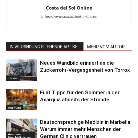
Costa del Sol Online
https://www.costadelsol-online.es
IN VERBINDUNG STEHENDE ARTIKEL
MEHR VOM AUTOR
Neues Wandbild erinnert an die
Zuckerrohr-Vergangenheit von Torrox
Torrox
Fünf Tipps für den Sommer in der
Axarquía abseits der Strände
Ausflüge
Deutschsprachige Medizin in Marbella:
Warum immer mehr Menschen der
Aus dem
German Clinic vertrauen
Geschäftsleben