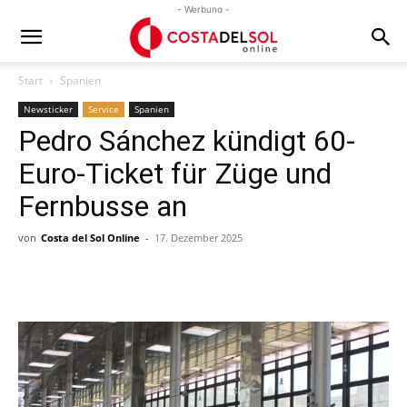
- Werbung -
Start
Spanien
Newsticker
Service
Spanien
Pedro Sánchez kündigt 60-
Euro-Ticket für Züge und
Fernbusse an
von
Costa del Sol Online
-
17. Dezember 2025