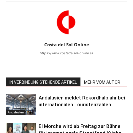
Costa del Sol Online
https://www.costadelsol-online.es
IN VERBINDUNG STEHENDE ARTIKEL
MEHR VOM AUTOR
Andalusien meldet Rekordhalbjahr bei
internationalen Touristenzahlen
Andalusien
El Morche wird ab Freitag zur Bühne
für internationale Streetfood-Küche