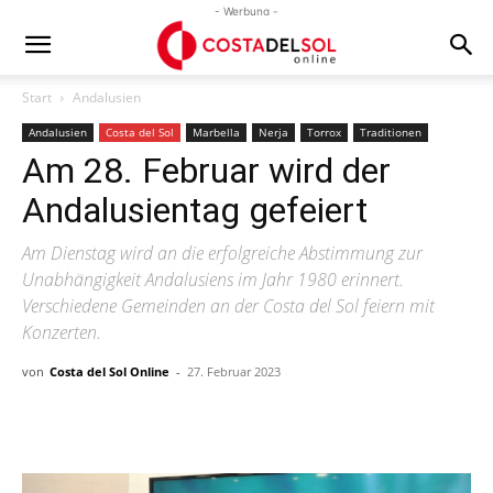
- Werbung -
Start
Andalusien
Andalusien
Costa del Sol
Marbella
Nerja
Torrox
Traditionen
Am 28. Februar wird der
Andalusientag gefeiert
Am Dienstag wird an die erfolgreiche Abstimmung zur
Unabhängigkeit Andalusiens im Jahr 1980 erinnert.
Verschiedene Gemeinden an der Costa del Sol feiern mit
Konzerten.
von
Costa del Sol Online
-
27. Februar 2023