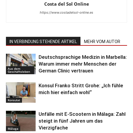
Costa del Sol Online
https://www.costadelsol-online.es
IN VERBINDUNG STEHENDE ARTIKEL
MEHR VOM AUTOR
Deutschsprachige Medizin in Marbella:
Warum immer mehr Menschen der
Aus dem
German Clinic vertrauen
Geschäftsleben
Konsul Franko Stritt Grohe: „Ich fühle
mich hier einfach wohl“
Konsulat
Unfälle mit E-Scootern in Málaga: Zahl
steigt in fünf Jahren um das
Vierzigfache
Málaga