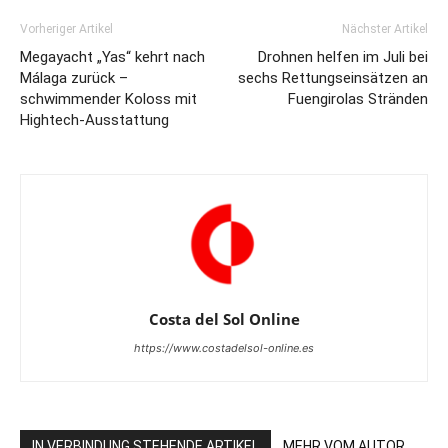
Vorheriger Artikel
Nächster Artikel
Megayacht „Yas“ kehrt nach
Drohnen helfen im Juli bei
Málaga zurück –
sechs Rettungseinsätzen an
schwimmender Koloss mit
Fuengirolas Stränden
Hightech-Ausstattung
Costa del Sol Online
https://www.costadelsol-online.es
IN VERBINDUNG STEHENDE ARTIKEL
MEHR VOM AUTOR