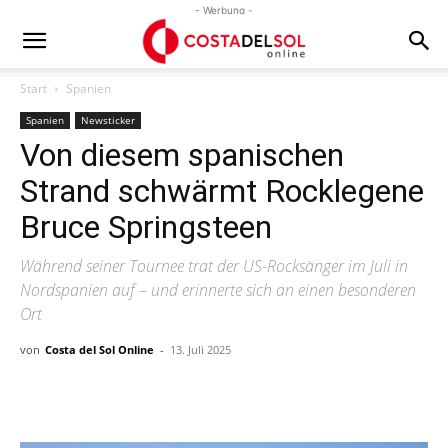
- Werbung -
Start
Spanien
Spanien
Newsticker
Von diesem spanischen
Strand schwärmt Rocklegene
Bruce Springsteen
Während seiner Tournee trat der US-Rocksänger im Juli in
Nordspanien auf – und erinnerte sich an einen besonderen
Ort
von
Costa del Sol Online
-
13. Juli 2025