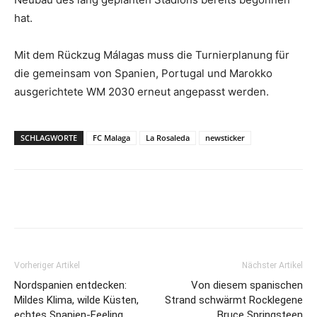
hat.
Mit dem Rückzug Málagas muss die Turnierplanung für
die gemeinsam von Spanien, Portugal und Marokko
ausgerichtete WM 2030 erneut angepasst werden.
SCHLAGWORTE
FC Malaga
La Rosaleda
newsticker
Vorheriger Artikel
Nächster Artikel
Nordspanien entdecken:
Von diesem spanischen
Mildes Klima, wilde Küsten,
Strand schwärmt Rocklegene
echtes Spanien-Feeling
Bruce Springsteen