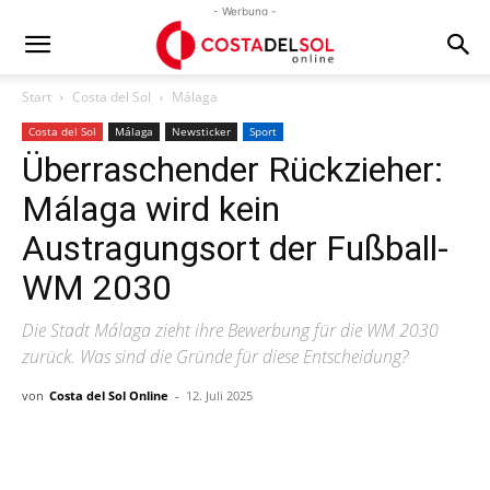
- Werbung -
Start
Costa del Sol
Málaga
Costa del Sol
Málaga
Newsticker
Sport
Überraschender Rückzieher:
Málaga wird kein
Austragungsort der Fußball-
WM 2030
Die Stadt Málaga zieht ihre Bewerbung für die WM 2030
zurück. Was sind die Gründe für diese Entscheidung?
von
Costa del Sol Online
-
12. Juli 2025