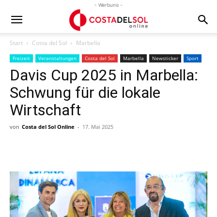
- Werbung -
Start
Costa del Sol
Marbella
Freizeit
Veranstaltungen
Costa del Sol
Marbella
Newsticker
Sport
Davis Cup 2025 in Marbella:
Schwung für die lokale
Wirtschaft
von
Costa del Sol Online
-
17. Mai 2025