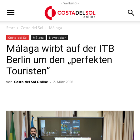
- Werbung -
Start
Costa del Sol
Málaga
Costa del Sol
Málaga
Newsticker
Málaga wirbt auf der ITB
Berlin um den „perfekten
Touristen“
von
Costa del Sol Online
-
2. März 2026