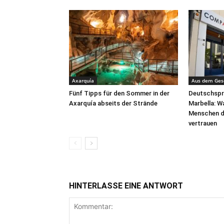
Axarquía
Aus dem Ges
Fünf Tipps für den Sommer in der
Deutschspra
Axarquía abseits der Strände
Marbella: 
Menschen d
vertrauen
HINTERLASSE EINE ANTWORT