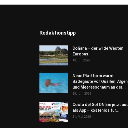
Redaktionstipp
Doñana – der wilde Westen
Europas
18. Juli 2026
Neue Plattform warnt
Badegäste vor Quallen, Algen
und Meeresschaum an der...
29. Juni 2026
Costa del Sol ONline jetzt au
als App – kostenlos für...
31. Mai 2026