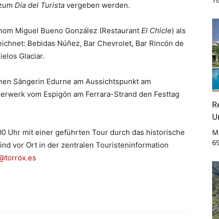
 zum
Día del Turista
vergeben werden.
onom Miguel Bueno González (Restaurant
El Chicle
) als
ichnet: Bebidas Núñez, Bar Chevrolet, Bar Rincón de
elos Glaciar.
chen Sängerin Edurne am Aussichtspunkt am
erwerk vom Espigón am Ferrara-Strand den Festtag
R
U
0 Uhr mit einer geführten Tour durch das historische
M
6
d vor Ort in der zentralen Touristeninformation
@torrox.es