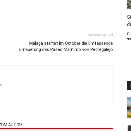
S
d
C
Nächster Artikel
7
Málaga startet im Oktober die umfassende
Erneuerung des Paseo Marítimo von Pedregalejo
es
VOM AUTOR