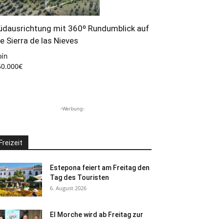
üdausrichtung mit 360º Rundumblick auf
ie Sierra de las Nieves
oín
50.000€
-Werbung-
Freizeit
Estepona feiert am Freitag den
Tag des Touristen
6. August 2026
El Morche wird ab Freitag zur