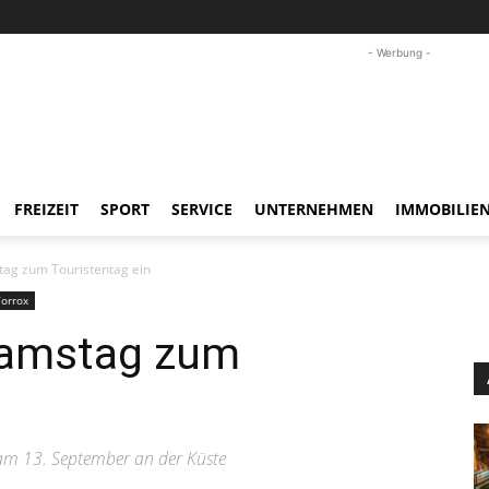
- Werbung -
FREIZEIT
SPORT
SERVICE
UNTERNEHMEN
IMMOBILIE
tag zum Touristentag ein
Torrox
Samstag zum
am 13. September an der Küste