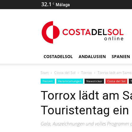
32.1
C
Málaga
COSTADELSOL
ANDALUSIEN
SPANIEN
Start
Costa del Sol
Torrox
Torrox lädt am Sams
Freizeit
Veranstaltungen
Newsticker
Costa del Sol
Torrox lädt am 
Touristentag ein
Gala, Auszeichnungen und volles Programm 