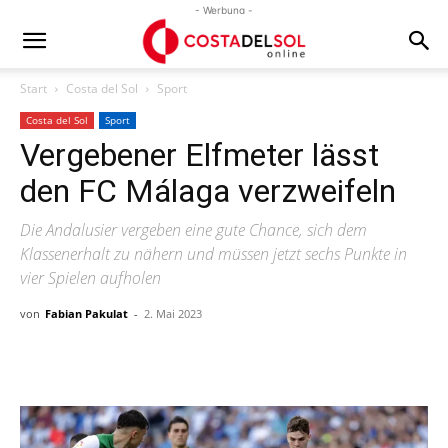
- Werbung -
Start
Costa del Sol
Sport
Costa del Sol
Sport
Vergebener Elfmeter lässt
den FC Málaga verzweifeln
Die Andalusier vergeben eine gute Chance, sich dem
Klassenerhalt zu nähern und müssen jetzt sechs Punkte in
vier Spielen aufholen
von
Fabian Pakulat
-
2. Mai 2023