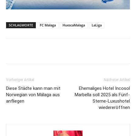
SCHLAGWORTE
FC Malaga
HuescaMalaga
LaLiga
Vorheriger Artikel
Nächster Artikel
Diese Städte kann man mit
Ehemaliges Hotel Incosol
Norwegian von Málaga aus
Marbella soll 2025 als Fünf-
anfliegen
Sterne-Luxushotel
wiedereröffnen