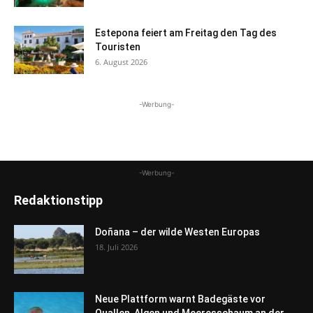
Estepona feiert am Freitag den Tag des
Touristen
6. August 2026
-Werbung-
-Werbung-
Redaktionstipp
Doñana – der wilde Westen Europas
18. Juli 2026
Neue Plattform warnt Badegäste vor