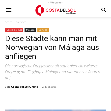
- Werbung -
Start
Service
Costa del Sol
Málaga
Service
Diese Städte kann man mit
Norwegian von Málaga aus
anfliegen
Die norwegische Fluggesellschaft stationiert ein weiteres
Flugzeug am Flughafen Málaga und nimmt neue Routen
auf
von
Costa del Sol Online
-
2. Mai 2023