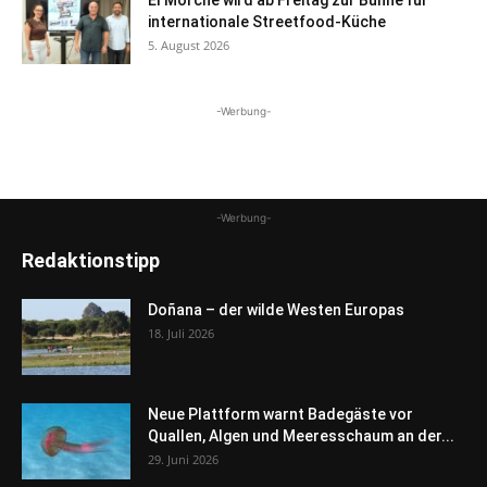
El Morche wird ab Freitag zur Bühne für
internationale Streetfood-Küche
5. August 2026
-Werbung-
-Werbung-
Redaktionstipp
Doñana – der wilde Westen Europas
18. Juli 2026
Neue Plattform warnt Badegäste vor
Quallen, Algen und Meeresschaum an der...
29. Juni 2026