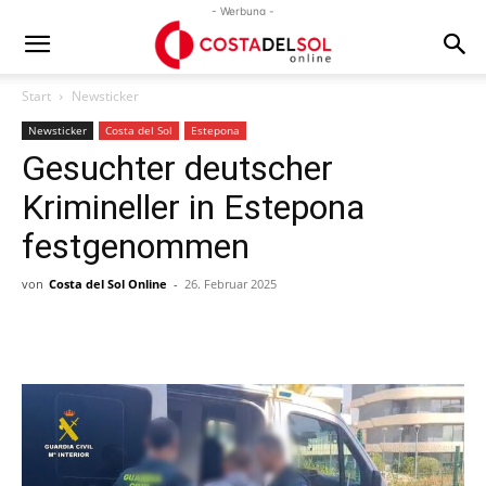
- Werbung -
Start
Newsticker
Newsticker
Costa del Sol
Estepona
Gesuchter deutscher
Krimineller in Estepona
festgenommen
von
Costa del Sol Online
-
26. Februar 2025