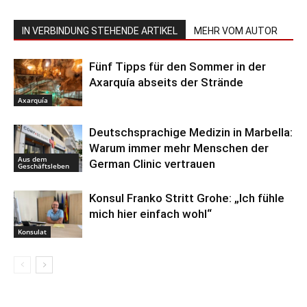
IN VERBINDUNG STEHENDE ARTIKEL
MEHR VOM AUTOR
Fünf Tipps für den Sommer in der
Axarquía abseits der Strände
Axarquía
Deutschsprachige Medizin in Marbella:
Warum immer mehr Menschen der
Aus dem
German Clinic vertrauen
Geschäftsleben
Konsul Franko Stritt Grohe: „Ich fühle
mich hier einfach wohl“
Konsulat