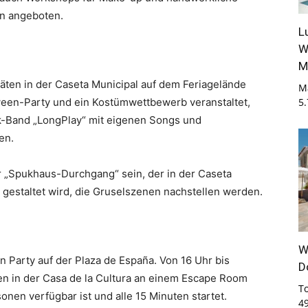
n angeboten.
L
W
M
täten in der Caseta Municipal auf dem Feriagelände
M
oween-Party und ein Kostümwettbewerb veranstaltet,
5
-Band „LongPlay“ mit eigenen Songs und
en.
r „Spukhaus-Durchgang“ sein, der in der Caseta
gestaltet wird, die Gruselszenen nachstellen werden.
W
n Party auf der Plaza de España. Von 16 Uhr bis
D
en in der Casa de la Cultura an einem Escape Room
T
onen verfügbar ist und alle 15 Minuten startet.
4