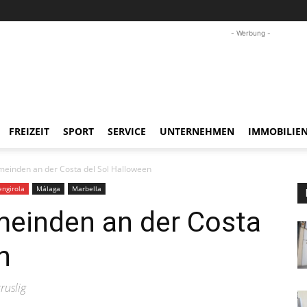
- Werbung -
FREIZEIT
SPORT
SERVICE
UNTERNEHMEN
IMMOBILIE
emeinden an der Costa del Sol Halloween
engirola
Málaga
Marbella
meinden an der Costa
n
ruslig