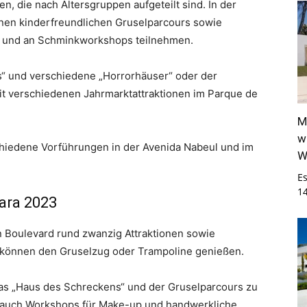
en, die nach Altersgruppen aufgeteilt sind. In der
nen kinderfreundlichen Gruselparcours sowie
n und an Schminkworkshops teilnehmen.
“ und verschiedene „Horrorhäuser“ oder der
t verschiedenen Jahrmarktattraktionen im Parque de
M
w
hiedene Vorführungen in der Avenida Nabeul und im
W
E
1
ara 2023
n Boulevard rund zwanzig Attraktionen sowie
r können den Gruselzug oder Trampoline genießen.
s „Haus des Schreckens“ und der Gruselparcours zu
 auch Workshops für Make-up und handwerkliche