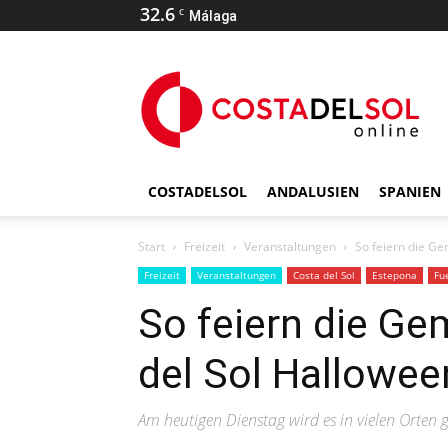
32.6
C
Málaga
COSTADELSOL
ANDALUSIEN
SPANIEN
Start
Freizeit
Veranstaltungen
So feiern die G
Freizeit
Veranstaltungen
Costa del Sol
Estepona
Fu
So feiern die Ge
del Sol Hallowee
Am heutigen Dienstag wird es in vielen Orten g