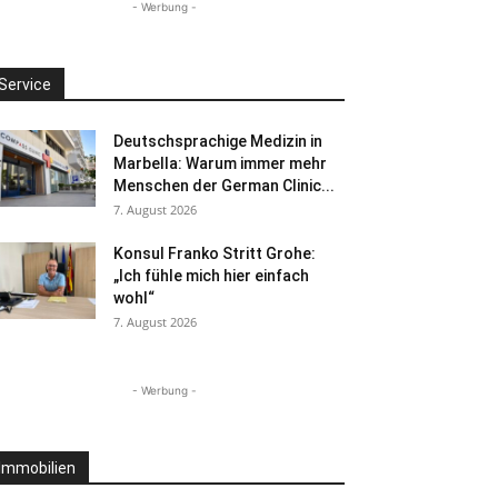
- Werbung -
Service
Deutschsprachige Medizin in
Marbella: Warum immer mehr
Menschen der German Clinic...
7. August 2026
Konsul Franko Stritt Grohe:
„Ich fühle mich hier einfach
wohl“
7. August 2026
- Werbung -
Immobilien