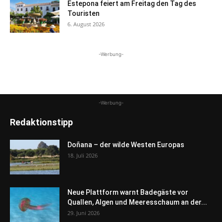
Estepona feiert am Freitag den Tag des
Touristen
6. August 2026
-Werbung-
-Werbung-
Redaktionstipp
Doñana – der wilde Westen Europas
18. Juli 2026
Neue Plattform warnt Badegäste vor
Quallen, Algen und Meeresschaum an der...
29. Juni 2026