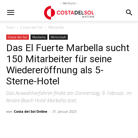
- Werbung -
Start
Costa del Sol
Marbella
Costa del Sol
Marbella
Wirtschaft
Das El Fuerte Marbella sucht
150 Mitarbeiter für seine
Wiedereröffnung als 5-
Sterne-Hotel
Das Auswahlverfahren findet am Donnerstag, 9. Februar, im
Amàre Beach Hotel Marbella statt.
von
Costa del Sol Online
-
31. Januar 2023