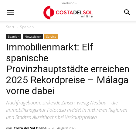
- Werbung -
Start
Spanien
Spanien
Newsticker
Service
Immobilienmarkt: Elf
spanische
Provinzhauptstädte erreichen
2025 Rekordpreise – Málaga
vorne dabei
Nachfrageboom, sinkende Zinsen, wenig Neubau – die
Immobilienagentur Fotocasa meldet in mehreren Regionen
und Städten Allzeithochs bei Verkaufspreisen
von
Costa del Sol Online
-
26. August 2025