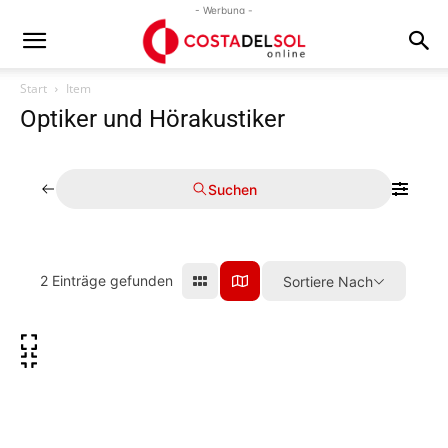
- Werbung -
Start
Item
Optiker und Hörakustiker
Suchen
2
Einträge gefunden
Sortiere Nach