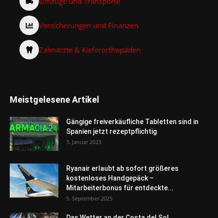
Umzüge und Transporte
Versicherungen und Finanzen
Zahnärzte & Kieferorthopäden
Meistgelesene Artikel
Gängige freiverkäufliche Tabletten sind in
Spanien jetzt rezeptpflichtig
3. Januar 2023
Ryanair erlaubt ab sofort größeres
kostenloses Handgepäck –
Mitarbeiterbonus für entdeckte...
5. September 2025
Das Wetter an der Costa del Sol