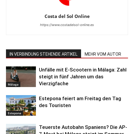
Costa del Sol Online
https://www.costadelsol-online.es
IN VERBINDUNG STEHENDE ARTIKEL
MEHR VOM AUTOR
Unfälle mit E-Scootern in Málaga: Zahl
steigt in fünf Jahren um das
Vierzigfache
Málaga
Estepona feiert am Freitag den Tag
des Touristen
Estepona
Teuerste Autobahn Spaniens? Die AP-
7-Maut bei Málaga steigt im Sommer