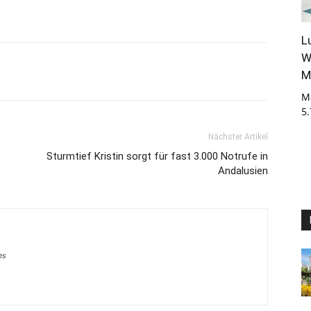
L
W
M
M
5
Nächster Artikel
Sturmtief Kristin sorgt für fast 3.000 Notrufe in
Andalusien
es