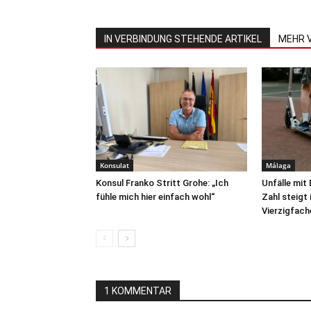
IN VERBINDUNG STEHENDE ARTIKEL
MEHR 
Konsulat
Málaga
Konsul Franko Stritt Grohe: „Ich
Unfälle mit
fühle mich hier einfach wohl“
Zahl steigt
Vierzigfach
1 KOMMENTAR