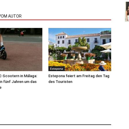
VOM AUTOR
Estepona
 E-Scootern in Málaga:
Estepona feiert am Freitag den Tag
 in fünf Jahren um das
des Touristen
e