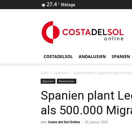
27.4
C
Málaga
COSTADELSOL
ANDALUSIEN
SPANIEN
Start
Spanien
Spanien plant Legalisierung für me
Spanien
Newsticker
Spanien plant Le
als 500.000 Mig
von
Costa del Sol Online
-
29. Januar 2026