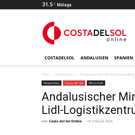
31.5
C
Málaga
COSTADELSOL
ANDALUSIEN
SPANIEN
Start
Newsticker
Andalusischer Ministerpräsident 
Newsticker
Costa del Sol
Wirtschaft
Andalusischer Min
Lidl-Logistikzent
von
Costa del Sol Online
-
19. Februar 2024
Teilen