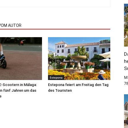
VOM AUTOR
D
h
S
M
Estepona
7
 E-Scootern in Málaga:
Estepona feiert am Freitag den Tag
 in fünf Jahren um das
des Touristen
e