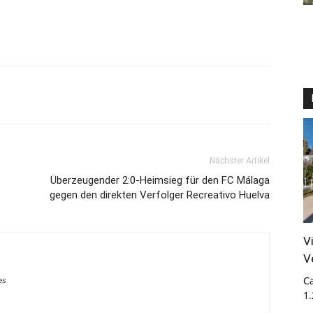
Nächster Artikel
Überzeugender 2:0-Heimsieg für den FC Málaga
gegen den direkten Verfolger Recreativo Huelva
V
V
Ca
es
1