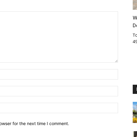
W
D
T
4
owser for the next time I comment.