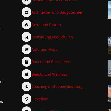
Architekten und Baugutachter
Ärzte und Praxen
ch
Ausbildung und Schulen
Auto und Motor
Bauen und Renovieren
Beauty und Wellness
in
Coaching und Lebensberatung
Elektriker
o,