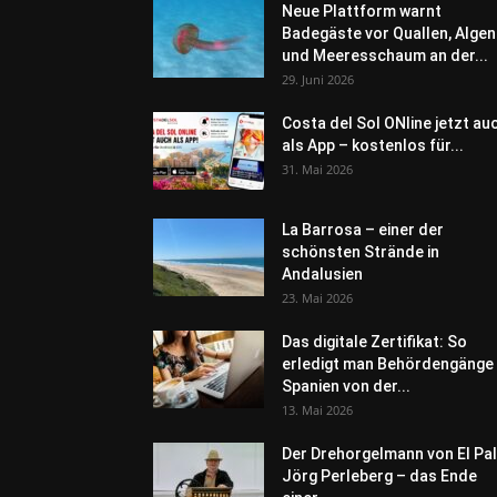
Neue Plattform warnt
Badegäste vor Quallen, Algen
und Meeresschaum an der...
29. Juni 2026
Costa del Sol ONline jetzt au
als App – kostenlos für...
31. Mai 2026
La Barrosa – einer der
schönsten Strände in
Andalusien
23. Mai 2026
Das digitale Zertifikat: So
erledigt man Behördengänge 
Spanien von der...
13. Mai 2026
Der Drehorgelmann von El Pal
Jörg Perleberg – das Ende