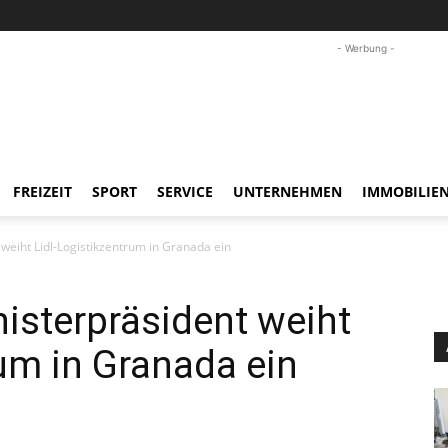
- Werbung -
FREIZEIT
SPORT
SERVICE
UNTERNEHMEN
IMMOBILIE
weiht Lidl-Logistikzentrum in Granada ein
isterpräsident weiht
rum in Granada ein