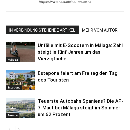
https://www.costadelsol-online.es
IN VERBINDUNG STEHENDE ARTIKEL
MEHR VOM AUTOR
Unfälle mit E-Scootern in Málaga: Zahl
steigt in fünf Jahren um das
Vierzigfache
Málaga
Estepona feiert am Freitag den Tag
des Touristen
Estepona
Teuerste Autobahn Spaniens? Die AP-
7-Maut bei Málaga steigt im Sommer
um 62 Prozent
Service