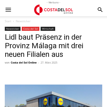
- Werbung -
Start
Newsticker
Newsticker
Costa del Sol
Wirtschaft
Lidl baut Präsenz in der
Provinz Málaga mit drei
neuen Filialen aus
von
Costa del Sol Online
-
27. März 2025