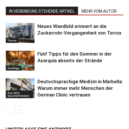
IN VERBINDUNG STEHENDE ARTIKEL
MEHR VOM AUTOR
Neues Wandbild erinnert an die
Zuckerrohr-Vergangenheit von Torrox
Torrox
Fünf Tipps für den Sommer in der
Axarquía abseits der Strände
Ausflüge
Deutschsprachige Medizin in Marbella:
Warum immer mehr Menschen der
Aus dem
German Clinic vertrauen
Geschäftsleben