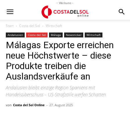
- Werbung -
Start
Costa del Sol
Wirtschaft
Andalusien
Costa del Sol
Málaga
Newsticker
Wirtschaft
Málagas Exporte erreichen
neue Höchstwerte – diese
Produkte treiben die
Auslandsverkäufe an
Andalusien bleibt einzige Region Spaniens mit
Handelsüberschuss – US-Strafzölle werfen Schatten
von
Costa del Sol Online
-
27. August 2025