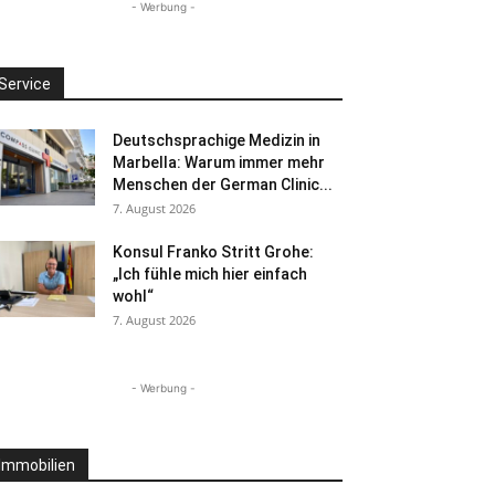
- Werbung -
Service
Deutschsprachige Medizin in
Marbella: Warum immer mehr
Menschen der German Clinic...
7. August 2026
Konsul Franko Stritt Grohe:
„Ich fühle mich hier einfach
wohl“
7. August 2026
- Werbung -
Immobilien