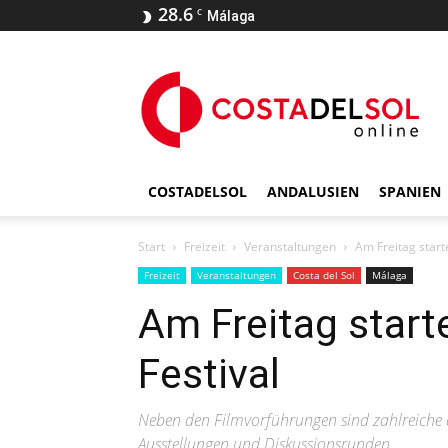
28.6
C
Málaga
COSTADELSOL
ANDALUSIEN
SPANIEN
Start
Freizeit
Veranstaltungen
Am Freitag start
Freizeit
Veranstaltungen
Costa del Sol
Málaga
Am Freitag start
Festival
Neben den Filmvorführungen sind zahlreiche a
Ausstellungen und Diskussionsrunden.