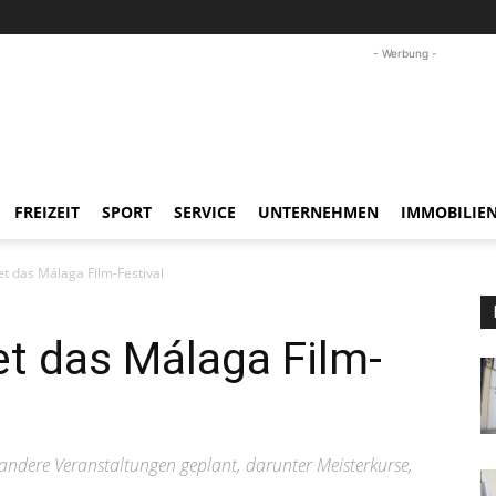
- Werbung -
FREIZEIT
SPORT
SERVICE
UNTERNEHMEN
IMMOBILIE
et das Málaga Film-Festival
et das Málaga Film-
ndere Veranstaltungen geplant, darunter Meisterkurse,