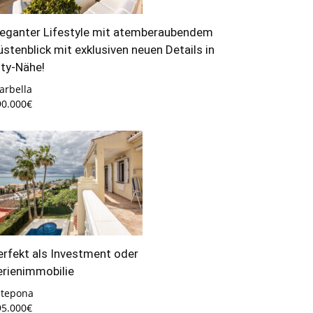
leganter Lifestyle mit atemberaubendem
üstenblick mit exklusiven neuen Details in
ity-Nähe!
arbella
90.000€
erfekt als Investment oder
erienimmobilie
stepona
95.000€