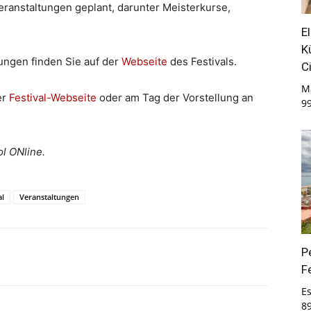
ranstaltungen geplant, darunter Meisterkurse,
E
K
ungen finden Sie auf der
Webseite
des Festivals.
C
M
er
Festival-Webseite
oder am Tag der Vorstellung an
9
l ONline.
al
Veranstaltungen
P
F
E
8