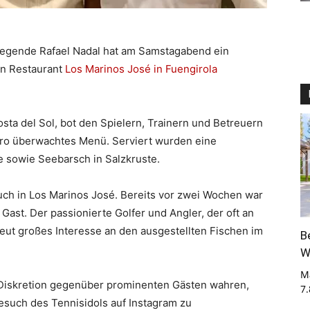
egende Rafael Nadal hat am Samstagabend ein
n Restaurant
Los Marinos José in Fuengirola
osta del Sol, bot den Spielern, Trainern und Betreuern
rro überwachtes Menü. Serviert wurden eine
e sowie Seebarsch in Salzkruste.
such in Los Marinos José. Bereits vor zwei Wochen war
 Gast. Der passionierte Golfer und Angler, der oft an
rneut großes Interesse an den ausgestellten Fischen im
B
W
M
 Diskretion gegenüber prominenten Gästen wahren,
7
esuch des Tennisidols auf Instagram zu