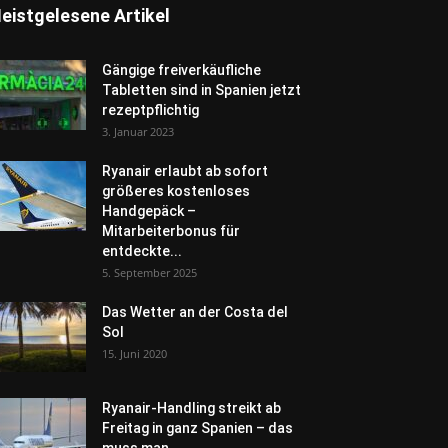
eistgelesene Artikel
Gängige freiverkäufliche
Tabletten sind in Spanien jetzt
rezeptpflichtig
3. Januar 2023
Ryanair erlaubt ab sofort
größeres kostenloses
Handgepäck –
Mitarbeiterbonus für
entdeckte...
5. September 2025
Das Wetter an der Costa del
Sol
15. Juni 2020
Ryanair-Handling streikt ab
Freitag in ganz Spanien – das
muss man...