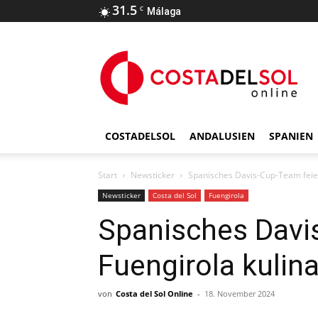
31.5
C
Málaga
COSTADELSOL
ANDALUSIEN
SPANIEN
Start
Newsticker
Spanisches Davis-Cup-Team feier
Newsticker
Costa del Sol
Fuengirola
Spanisches Davis
Fuengirola kulin
von
Costa del Sol Online
-
18. November 2024