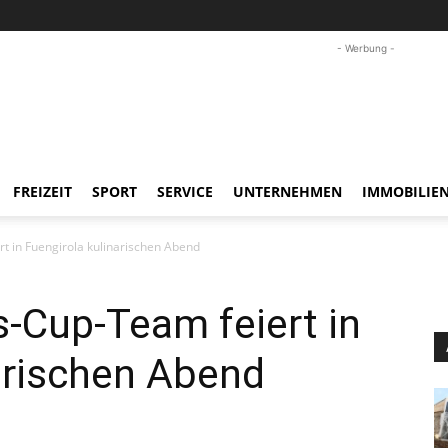
- Werbung -
FREIZEIT
SPORT
SERVICE
UNTERNEHMEN
IMMOBILIE
t in Fuengirola kulinarischen Abend
-Cup-Team feiert in
arischen Abend