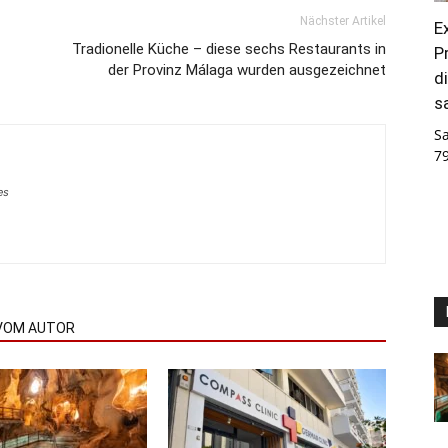
Nächster Artikel
E
Tradionelle Küche – diese sechs Restaurants in
P
der Provinz Málaga wurden ausgezeichnet
d
s
S
7
es
VOM AUTOR