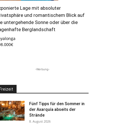
xponierte Lage mit absoluter
rivatsphäre und romantischem Blick auf
ie untergehende Sonne oder über die
agenhafte Berglandschaft
ayalonga
98.000€
-Werbung-
Freizeit
Fünf Tipps für den Sommer in
der Axarquía abseits der
Strände
8. August 2026