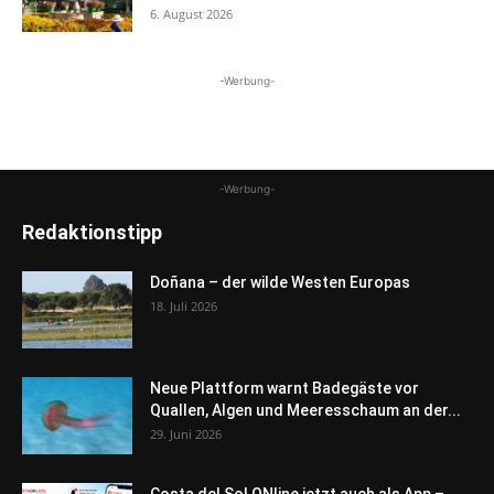
6. August 2026
-Werbung-
-Werbung-
Redaktionstipp
Doñana – der wilde Westen Europas
18. Juli 2026
Neue Plattform warnt Badegäste vor
Quallen, Algen und Meeresschaum an der...
29. Juni 2026
Costa del Sol ONline jetzt auch als App –