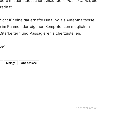
ere mit der städtischen Anlaufstelle
Puerta Única
, die
stützt.
icht für eine dauerhafte Nutzung als Aufenthaltsorte
alle im Rahmen der eigenen Kompetenzen möglichen
itarbeitern und Passagieren sicherzustellen.
SUR
d
Malaga
Obdachlose
Nächster Artikel