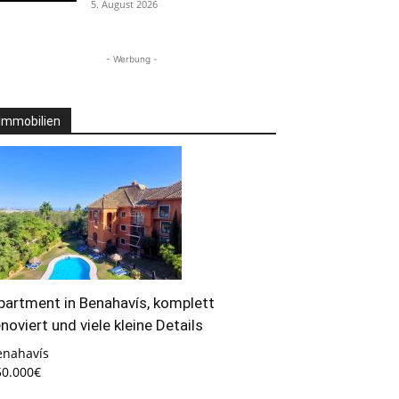
5. August 2026
- Werbung -
Immobilien
partment in Benahavís, komplett
enoviert und viele kleine Details
enahavís
50.000€