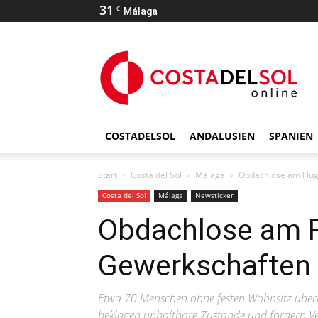
31
C
Málaga
COSTADELSOL
ANDALUSIEN
SPANIEN
Start
Costa del Sol
Málaga
Obdachlose am Flu
Costa del Sol
Málaga
Newsticker
Obdachlose am F
Gewerkschaften
Etwa 70 Menschen ohne festen Wohnsitz über
beklagen unhaltbare Zustände und fordern V