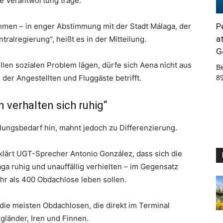
re Verantwortung trage.
P
men – in enger Abstimmung mit der Stadt Málaga, der
a
alregierung“, heißt es in der Mitteilung.
G
len sozialen Problem lägen, dürfe sich Aena nicht aus
B
8
der Angestellten und Fluggäste betrifft.
 verhalten sich ruhig“
ungsbedarf hin, mahnt jedoch zu Differenzierung.
klärt UGT-Sprecher Antonio González, dass sich die
 ruhig und unauffällig verhielten – im Gegensatz
hr als 400 Obdachlose leben sollen.
die meisten Obdachlosen, die direkt im Terminal
gländer, Iren und Finnen.