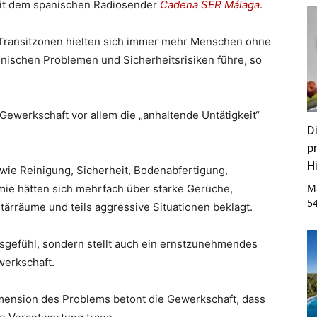
mit dem spanischen Radiosender
Cadena SER Málaga
.
Transitzonen hielten sich immer mehr Menschen ohne
enischen Problemen und Sicherheitsrisiken führe, so
ie Gewerkschaft vor allem die „anhaltende Untätigkeit“
D
p
Hi
wie Reinigung, Sicherheit, Bodenabfertigung,
M
ie hätten sich mehrfach über starke Gerüche,
5
ärräume und teils aggressive Situationen beklagt.
itsgefühl, sondern stellt auch ein ernstzunehmendes
werkschaft.
imension des Problems betont die Gewerkschaft, dass