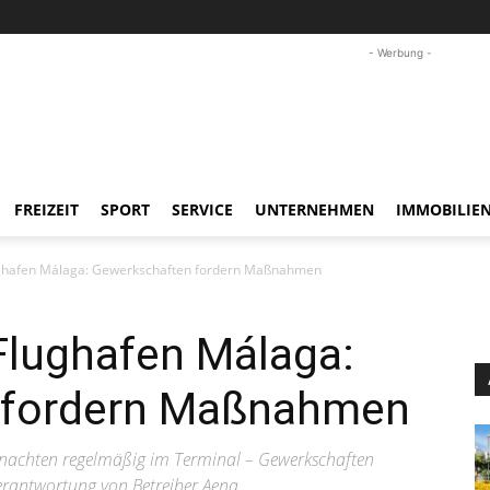
- Werbung -
FREIZEIT
SPORT
SERVICE
UNTERNEHMEN
IMMOBILIE
ghafen Málaga: Gewerkschaften fordern Maßnahmen
lughafen Málaga:
 fordern Maßnahmen
nachten regelmäßig im Terminal – Gewerkschaften
erantwortung von Betreiber Aena