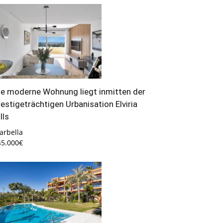
ie moderne Wohnung liegt inmitten der
restigeträchtigen Urbanisation Elviria
lls
arbella
45.000€