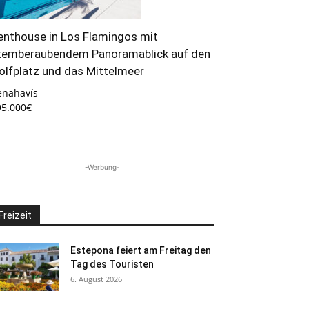
enthouse in Los Flamingos mit
temberaubendem Panoramablick auf den
olfplatz und das Mittelmeer
enahavís
95.000€
-Werbung-
Freizeit
Estepona feiert am Freitag den
Tag des Touristen
6. August 2026