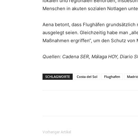
lokalen und regionalen Behörden, insbesond
Menschen in akuten sozialen Notlagen unter
Aena betont, dass Flughäfen grundsätzlich n
ausgelegt seien. Gleichzeitig habe man „
Maßnahmen ergriffen“, um den Schutz von M
Quellen: Cadena SER, Málaga HOY, Diario 
SCHLAGWORTE
Costa del Sol
Flughafen
Madri
Teilen
Vorheriger Artikel