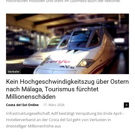
historischen Holzofen und steht im Guinness-Buch der Rekorde.
Verkehr
Kein Hochgeschwindigkeitszug über Ostern
nach Málaga, Tourismus fürchtet
Millionenschäden
Costa del Sol Online
-
17. März 2026
0
Infrastrukturgesellschaft Adif bestätigt Verspätung bis Ende April –
Hotelierverband an der Costa del Sol geht von Verlusten in
dreistelliger Millionenhöhe aus