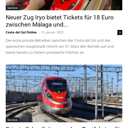
Service
Neuer Zug Iryo bietet Tickets für 18 Euro
zwischen Málaga und...
Costa del Sol Online
-
13. Januar 2023
0
Der erste private Betreiber zwischen der Costa del Sol und der
spanischen Hauptstadt nimmt am 31. März den Betrieb auf und
bietet bereits zu Ostern preiswerte Fahrten an
Service