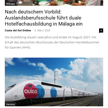
Málaga
Nach deutschem Vorbild:
Auslandsberufsschule führt duale
Hotelfachausbildung in Málaga ein
Costa del Sol Online
-
6. März 2025
0
Die Ausbildung dauert zwei Jahre und endet im August 2027, mit
Erhalt des deutschen Abschlusses der Deutschen Handelskammer
für Spanien (AHK).
Service