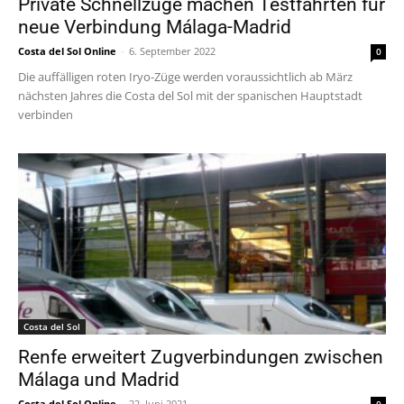
Private Schnellzüge machen Testfahrten für
neue Verbindung Málaga-Madrid
Costa del Sol Online
-
6. September 2022
0
Die auffälligen roten Iryo-Züge werden voraussichtlich ab März
nächsten Jahres die Costa del Sol mit der spanischen Hauptstadt
verbinden
Costa del Sol
Renfe erweitert Zugverbindungen zwischen
Málaga und Madrid
Costa del Sol Online
-
22. Juni 2021
0