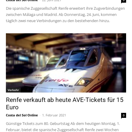
Die spanische Zuggesellschaft Renfe erweitert ihre Zugverbindungen
zwischen Málaga und Madrid. Ab Donnerstag, 24. Juni, kommen
täglich zwei neue Verbindungen zu den bestehenden hinzu.
Verkehr
Renfe verkauft ab heute AVE-Tickets für 15
Euro
Costa del Sol Online
-
1. Februar 2021
0
Günstige Tickets zum 80. Geburtstag Ab dem heutigen Montag, 1.
Februar, bietet die spanische Zuggesellschaft Renfe zwei Wochen