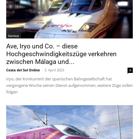
Service
Ave, Iryo und Co. – diese
Hochgeschwindigkeitszüge verkehren
zwischen Málaga und...
Costa del Sol Online
-
3. April 2023
0
Iryo, der Konkurrent der spanischen Bahngesellschaft hat
vergangene Woche seinen Dienst aufgenommen, weitere Züge sollen
folgen