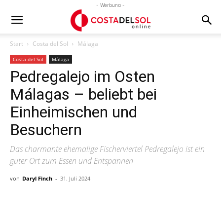
- Werbung -
Start
Costa del Sol
Málaga
Costa del Sol
Málaga
Pedregalejo im Osten
Málagas – beliebt bei
Einheimischen und
Besuchern
Das charmante ehemalige Fischerviertel Pedregalejo ist ein
guter Ort zum Essen und Entspannen
von
Daryl Finch
-
31. Juli 2024