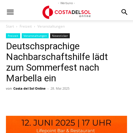
- Werbung -
Start
Freizeit
Veranstaltungen
Freizeit
Veranstaltungen
Newsticker
Deutschsprachige
Nachbarschaftshilfe lädt
zum Sommerfest nach
Marbella ein
von
Costa del Sol Online
-
28. Mai 2025